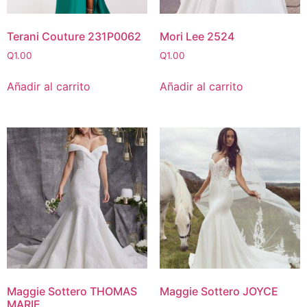
Terani Couture 231P0062
Mori Lee 2524
Q
1.00
Q
1.00
Añadir al carrito
Añadir al carrito
Maggie Sottero THOMAS
Maggie Sottero JOYCE
MARIE