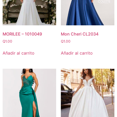
MORILEE – 1010049
Mon Cheri CL2034
Q
1.00
Q
1.00
Añadir al carrito
Añadir al carrito