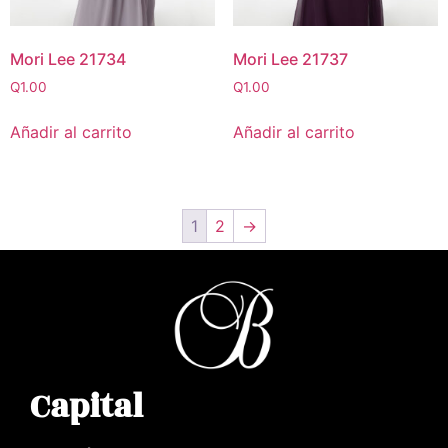
Mori Lee 21734
Mori Lee 21737
Q
1.00
Q
1.00
Añadir al carrito
Añadir al carrito
1
2
→
Capital