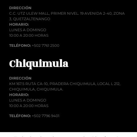
DIRECCIÓN
C.C. UTZ ULEW MALL, PRIMER NIVEL. 19 AVENIDA 2-40, ZONA
3, QUETZALTENANGO
HORARIO:
LUNES A DOMINGO
10:00 A 20:00 HORAS
TELÉFONO:
+502 7761 2500
Chiquimula
DIRECCIÓN
KM 167.5 RUTA CA-10, PRADERA CHIQUIMULA, LOCAL L 212,
CHIQUIMULA, CHIQUIMULA.
HORARIO:
LUNES A DOMINGO
10:00 A 20:00 HORAS
TELÉFONO:
+502 7796 9401