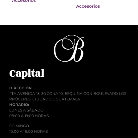
Accesorios
Accesorios
Capital
DIRECCIÓN
4TA AVENIDA 18-30 ZONA 10, ESQUINA CON BOULEVARD LOS
PRÓCERES, CIUDAD DE GUATEMALA
HORARIO:
LUNES A SÁBADO
08:00 A 19:00 HORAS
DOMINGO
10:00 A 18:00 HORAS