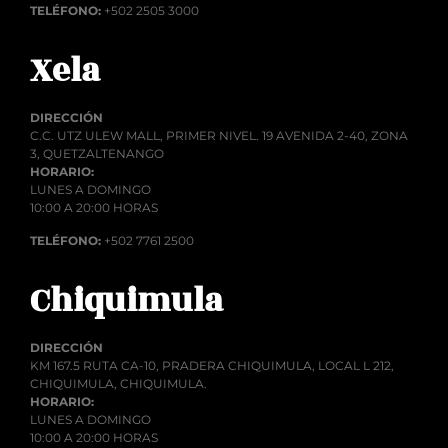
TELÉFONO:
+502 2505 3000
Xela
DIRECCIÓN
C.C. UTZ ULEW MALL, PRIMER NIVEL. 19 AVENIDA 2-40, ZONA
3, QUETZALTENANGO
HORARIO:
LUNES A DOMINGO
10:00 A 20:00 HORAS
TELÉFONO:
+502 7761 2500
Chiquimula
DIRECCIÓN
KM 167.5 RUTA CA-10, PRADERA CHIQUIMULA, LOCAL L 212,
CHIQUIMULA, CHIQUIMULA.
HORARIO:
LUNES A DOMINGO
10:00 A 20:00 HORAS