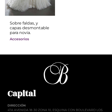
Sobre faldas, y
capas desmontable
para novia.
Accesorios
Capital
DIRECCIÓN
4TA AVENIDA 18-30 ZONA 10, ESQUINA CON BOULEVARD LOS