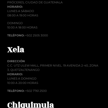
PRÓCERES, CIUDAD DE GUATEMALA
HORARIO:
LUNES A SÁBADO
08:00 A 19:00 HORAS
DOMINGO
10:00 A 18:00 HORAS
TELÉFONO:
+502 2505 3000
Xela
DIRECCIÓN
C.C. UTZ ULEW MALL, PRIMER NIVEL. 19 AVENIDA 2-40, ZONA
3, QUETZALTENANGO
HORARIO:
LUNES A DOMINGO
10:00 A 20:00 HORAS
TELÉFONO:
+502 7761 2500
Chiquimula