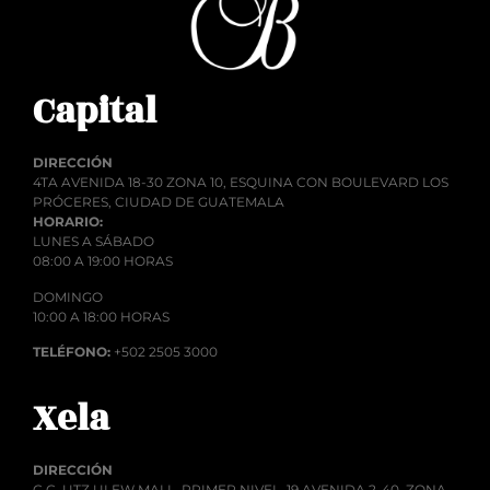
Capital
DIRECCIÓN
4TA AVENIDA 18-30 ZONA 10, ESQUINA CON BOULEVARD LOS
PRÓCERES, CIUDAD DE GUATEMALA
HORARIO:
LUNES A SÁBADO
08:00 A 19:00 HORAS
DOMINGO
10:00 A 18:00 HORAS
TELÉFONO:
+502 2505 3000
Xela
DIRECCIÓN
C.C. UTZ ULEW MALL, PRIMER NIVEL. 19 AVENIDA 2-40, ZONA