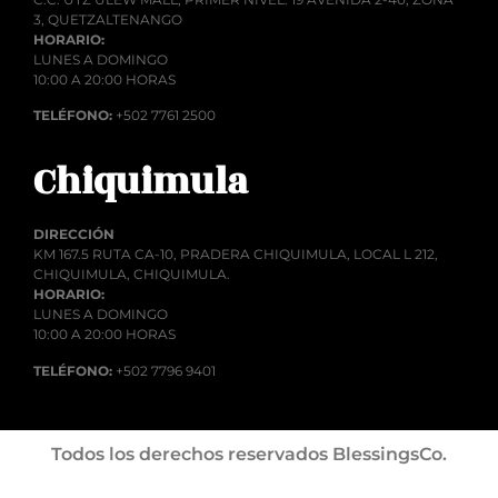
3, QUETZALTENANGO
HORARIO:
LUNES A DOMINGO
10:00 A 20:00 HORAS
TELÉFONO:
+502 7761 2500
Chiquimula
DIRECCIÓN
KM 167.5 RUTA CA-10, PRADERA CHIQUIMULA, LOCAL L 212,
CHIQUIMULA, CHIQUIMULA.
HORARIO:
LUNES A DOMINGO
10:00 A 20:00 HORAS
TELÉFONO:
+502 7796 9401
Todos los derechos reservados BlessingsCo.